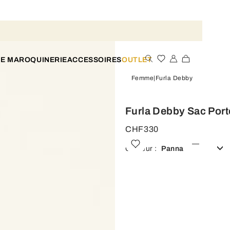
TE MAROQUINERIE
ACCESSOIRES
OUTLET
Femme
Furla Debby
Furla Debby Sac Port
CHF330
Couleur :
Panna