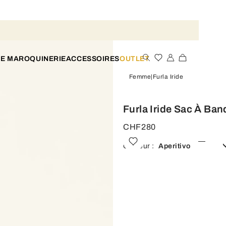
TE MAROQUINERIE
ACCESSOIRES
OUTLET
Femme
Furla Iride
Furla Iride Sac À Ban
CHF280
Couleur :
Aperitivo