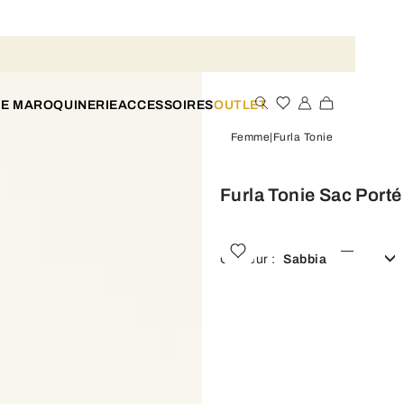
TE MAROQUINERIE
ACCESSOIRES
OUTLET
Femme
Furla Tonie
Furla Tonie Sac Port
Couleur :
Sabbia