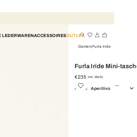
E LEDERWAREN
ACCESSOIRES
OUTLET
Damen
Furla Iride
Furla Iride Mini-tasch
€235
Inkl. MwSt.
Farbe:
Aperitivo