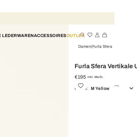
E LEDERWAREN
ACCESSOIRES
OUTLET
Damen
Furla Sfera
Furla Sfera Vertikal
€195
Inkl. MwSt.
Farbe:
M Yellow