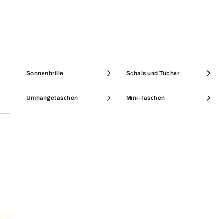
SICHERE ZAHLUNG
Alle Käufe über Furla.com sind sicher und die
gekaufte Ware unterliegt unserer Garantie.
Etuis & Beauty Cases
Münzbörsen
Sonnenbrille
Schals und Tücher
Umhängetaschen
Mini-Taschen
SALE ACCESSOIRES
SALE PORTEMONNAIES