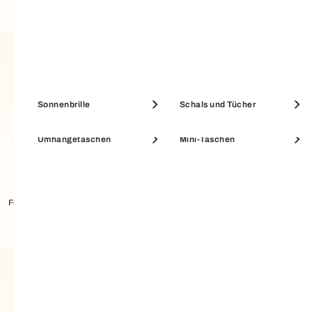
Etuis & Beauty Cases
Münzbörsen
Sonnenbrille
Schals und Tücher
Umhängetaschen
Mini-Taschen
SALE ACCESSOIRES
SALE PORTEMONNAIES
Furla Allegra Schlüsselanhänger
Furla Allegra Schlüsselanhänger