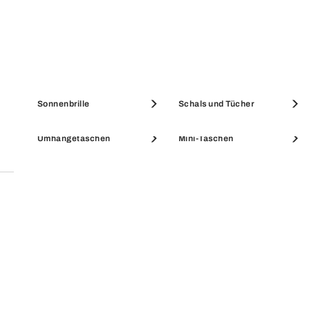
SICHERE ZAHLUNG
Alle Käufe über Furla.com sind sicher und die
gekaufte Ware unterliegt unserer Garantie.
Etuis & Beauty Cases
Münzbörsen
Sonnenbrille
Schals und Tücher
Umhängetaschen
Mini-Taschen
SALE ACCESSOIRES
SALE PORTEMONNAIES