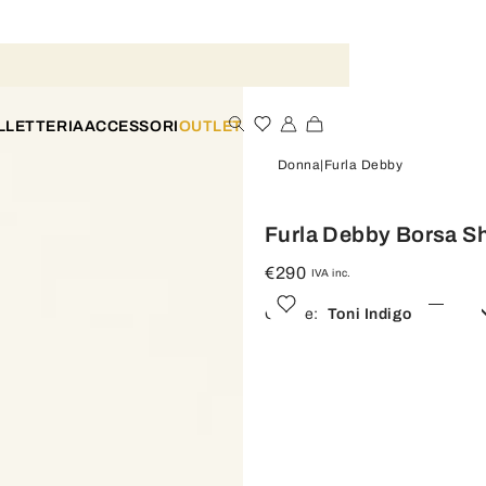
LLETTERIA
ACCESSORI
OUTLET
Donna
Furla Debby
Furla Debby Borsa S
€290
IVA inc.
Colore:
Toni Indigo