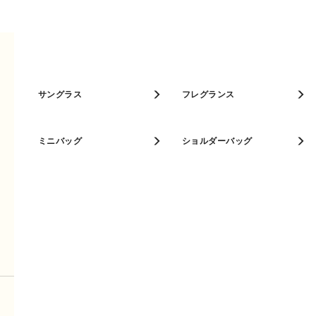
ベストセラー
SUBSCRIBE TO OUR NEWSLETTER
人気カラー
お客様のメールアドレス
キーケース
サングラス
パスケース
フレグランス
お困りですか？
ミニバッグ
ショルダーバッグ
店舗検索
製品について
よくある質問
お買い上げ製品の修理・お問合せ
お問い合わせ
FURLA AND I
フルラ製品の取り扱いについて
ご配送について 返品・交換について
真珠の首飾り
フルラ製品のお手入れについて
注文トラッカー
Furlaプロジェットイタリア
時計の保証と情報
お知らせ
会社情報
ジュエリー- 保証と情報
プライバシーポリシー
文書
国
:
JP
言語
:
JA