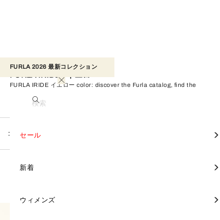
FURLA 2026 最新コレクション​ 
FURLA IRIDE - イエロー
FURLA IRIDE イエロー color: discover the Furla catalog, find the
perfect product for you, and shop on the official online store.
検索
コレクション
FURLA IRIDE
すべて見る
すべて見る
すべて見る
すべて見る
すべて見る
すべて見る
すべて見る
すべて見る
すべて見る
すべて見る
すべて見る
すべて見る
すべて見る
すべて見る
FURLA TONIE
セール
カテゴリー別
財布と革小物
アクセサリー
セール
イエロー
フィルター
すべてクリア
2 Products
トートバッグ
財布
スカーフ & バンドゥ
FURLA DIVIDE IT
ミニバッグ
財布
スカーフ & バンドゥ
バックパック
財布
モバイルケース＆カバー
バッグ
バッグ
FURLA CAPRICCIO
新着
コレクション別
新着
クロスボディバッグ
ポーチ
ハンドル & ストラップ
FURLA IRIDE
トップハンドル
ポーチ
ハンドル & ストラップ
ビジネスバッグ
名刺入れ＆カードケース
ハンドル & ストラップ
財布と革小物
財布 & 革小物
FURLA PRIMROSE
ウィメンズ
ウィメンズ