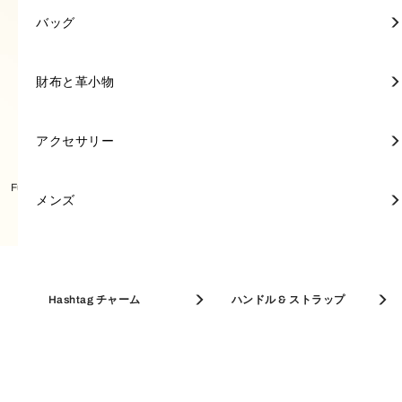
ミニバッグ
ミニ財布
キーリング
FURLA POPPY
トートバッグ
ミニ財布
キーリング
トートバッグ
ポーチ＆ケース
キーリング
アクセサリー
アクセサリー
FURLA 1927
バッグ
バッグ
ミニ財布
スカーフ & マフラー
長財布
キーリング & チャーム
トップハンドル
長財布
ジュエリー＆ウォッチ
FURLA PRIMROSE
ショルダーバッグ
長財布
ジュエリー＆ウォッチ
クロスボディバッグ
ウィメンズ 新着
FURLA GIOVE
財布と革小物
財布と革小物
フルラの新作を見る
セール開催中【30-50% OFF】
FURLA IRIDE
FURLA PRIMROSE
ショルダーバッグ
名刺入れ
サングラス
クロスボディバッグ
名刺入れ
サングラス
A4対応バッグ
FURLA NUVOLA
アクセサリー
アクセサリー
ベストセラー
Furla Iride クロスボディ S
Furla Iride ミニバッグ
バッグ
ホーボーバッグ
キーケース
バケットバッグ
キーケース
フレグランス
FURLA GOCCIA
メンズ
メンズ
革小物
バケットバッグ
パスケース
ホーボーバッグ
パスケース
FURLA DIVIDE IT
名刺入れ & カードケース
Hashtag チャーム
コインケース
ハンドル & ストラップ
アクセサリー
MAXI BAGS
コインケース
A4対応バッグ
コインケース
FURLA DEBBY
トップハンドル
トートバッグ
メンズ
A4対応バッグ
FURLA CAMELIA