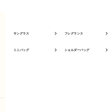
ベストセラー
SUBSCRIBE TO OUR NEWSLETTER
人気カラー
お客様のメールアドレス
キーケース
サングラス
パスケース
フレグランス
お困りですか？
ミニバッグ
ショルダーバッグ
店舗検索
製品について
よくある質問
お買い上げ製品の修理・お問合せ
お問い合わせ
FURLA AND I
フルラ製品の取り扱いについて
ご配送について 返品・交換について
真珠の首飾り
フルラ製品のお手入れについて
注文トラッカー
Furlaプロジェットイタリア
時計の保証と情報
お知らせ
会社情報
ジュエリー- 保証と情報
プライバシーポリシー
文書
国
:
JP
言語
:
JA