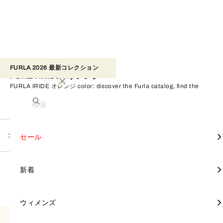
FURLA 2026 最新コレクション​ 
FURLA IRIDE - オレンジ
FURLA IRIDE オレンジ color: discover the Furla catalog, find the
perfect product for you, and shop on the official online store.
検索
コレクション
FURLA IRIDE
すべて見る
すべて見る
すべて見る
すべて見る
すべて見る
すべて見る
すべて見る
すべて見る
すべて見る
すべて見る
すべて見る
すべて見る
すべて見る
すべて見る
FURLA TONIE
セール
カテゴリー別
財布と革小物
アクセサリー
セール
オレンジ
フィルター
すべてクリア
2 Products
トートバッグ
財布
スカーフ & バンドゥ
FURLA DIVIDE IT
ミニバッグ
財布
スカーフ & バンドゥ
バックパック
財布
モバイルケース＆カバー
バッグ
バッグ
FURLA CAPRICCIO
新着
コレクション別
新着
クロスボディバッグ
ポーチ
ハンドル & ストラップ
FURLA IRIDE
トップハンドル
ポーチ
ハンドル & ストラップ
ビジネスバッグ
名刺入れ＆カードケース
ハンドル & ストラップ
財布と革小物
財布 & 革小物
FURLA PRIMROSE
ウィメンズ
ウィメンズ