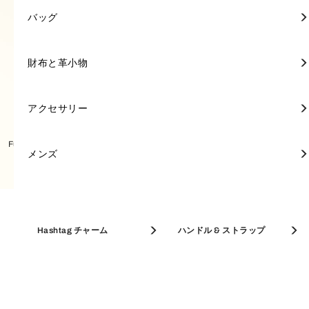
ミニバッグ
ミニ財布
キーリング
FURLA POPPY
トートバッグ
ミニ財布
キーリング
トートバッグ
ポーチ＆ケース
キーリング
アクセサリー
アクセサリー
FURLA 1927
バッグ
バッグ
ミニ財布
スカーフ & マフラー
長財布
キーリング & チャーム
トップハンドル
長財布
ジュエリー＆ウォッチ
FURLA PRIMROSE
ショルダーバッグ
長財布
ジュエリー＆ウォッチ
クロスボディバッグ
ウィメンズ 新着
FURLA GIOVE
財布と革小物
財布と革小物
フルラの新作を見る
セール開催中【30-50% OFF】
FURLA IRIDE
FURLA PRIMROSE
ショルダーバッグ
名刺入れ
サングラス
クロスボディバッグ
名刺入れ
サングラス
A4対応バッグ
FURLA NUVOLA
アクセサリー
アクセサリー
ベストセラー
Furla Iride クロスボディ S
Furla Iride ミニバッグ
バッグ
ホーボーバッグ
キーケース
バケットバッグ
キーケース
フレグランス
FURLA GOCCIA
メンズ
メンズ
サマーセレクション
革小物
バケットバッグ
パスケース
ホーボーバッグ
パスケース
FURLA DIVIDE IT
名刺入れ & カードケース
Hashtag チャーム
コインケース
ハンドル & ストラップ
アクセサリー
MAXI BAGS
コインケース
A4対応バッグ
コインケース
FURLA DEBBY
トップハンドル
トートバッグ
メンズ
A4対応バッグ
FURLA CAMELIA