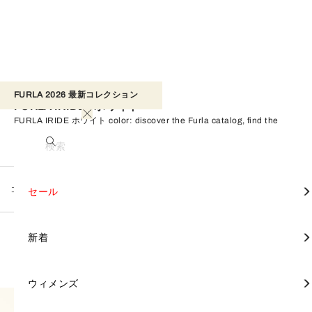
FURLA 2026 最新コレクション​ 
FURLA IRIDE - ホワイト
FURLA IRIDE ホワイト color: discover the Furla catalog, find the
perfect product for you, and shop on the official online store.
検索
コレクション
FURLA IRIDE
すべて見る
すべて見る
すべて見る
すべて見る
すべて見る
すべて見る
すべて見る
すべて見る
すべて見る
すべて見る
すべて見る
すべて見る
すべて見る
すべて見る
FURLA TONIE
セール
カテゴリー別
財布と革小物
アクセサリー
セール
ホワイト
フィルター
すべてクリア
5 Products
トートバッグ
財布
スカーフ & バンドゥ
FURLA DIVIDE IT
ミニバッグ
財布
スカーフ & バンドゥ
バックパック
財布
モバイルケース＆カバー
バッグ
バッグ
FURLA CAPRICCIO
新着
コレクション別
新着
クロスボディバッグ
ポーチ
ハンドル & ストラップ
FURLA IRIDE
トップハンドル
ポーチ
ハンドル & ストラップ
ビジネスバッグ
名刺入れ＆カードケース
ハンドル & ストラップ
財布と革小物
財布 & 革小物
FURLA PRIMROSE
ウィメンズ
ウィメンズ