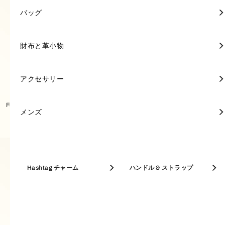
ミニバッグ
ミニ財布
キーリング
FURLA POPPY
トートバッグ
ミニ財布
キーリング
トートバッグ
ポーチ＆ケース
キーリング
アクセサリー
アクセサリー
FURLA 1927
バッグ
バッグ
ミニ財布
スカーフ & マフラー
長財布
キーリング & チャーム
トップハンドル
長財布
ジュエリー＆ウォッチ
FURLA PRIMROSE
ショルダーバッグ
長財布
ジュエリー＆ウォッチ
クロスボディバッグ
ウィメンズ 新着
FURLA GIOVE
財布と革小物
財布と革小物
フルラの新作を見る
セール開催中【30-50% OFF】
FURLA IRIDE
FURLA PRIMROSE
ショルダーバッグ
名刺入れ
サングラス
クロスボディバッグ
名刺入れ
サングラス
A4対応バッグ
FURLA NUVOLA
アクセサリー
アクセサリー
ベストセラー
Furla Iride ミニバッグ
Furla Iride クロスボディ S
バッグ
ホーボーバッグ
キーケース
バケットバッグ
キーケース
フレグランス
FURLA GOCCIA
メンズ
メンズ
革小物
バケットバッグ
パスケース
ホーボーバッグ
パスケース
FURLA DIVIDE IT
名刺入れ & カードケース
Hashtag チャーム
コインケース
ハンドル & ストラップ
アクセサリー
MAXI BAGS
コインケース
A4対応バッグ
コインケース
FURLA DEBBY
トップハンドル
トートバッグ
メンズ
A4対応バッグ
FURLA CAMELIA