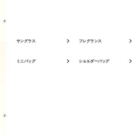
ベストセラー
Furla Iride クロスボディ S
Furla Iride ミニバッグ
人気カラー
キーケース
サングラス
パスケース
フレグランス
ミニバッグ
ショルダーバッグ
Furla Iride クロスボディ S