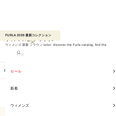
FURLA 2026 最新コレクション​ 
ウィメンズ 新着 - ブラウン
ウィメンズ 新着 ブラウン color: discover the Furla catalog, find the
perfect product for you, and shop on the official online store.
検索
新着
ウィメンズ 新着
すべて見る
すべて見る
すべて見る
すべて見る
すべて見る
すべて見る
すべて見る
すべて見る
すべて見る
すべて見る
すべて見る
すべて見る
すべて見る
すべて見る
FURLA TONIE
セール
カテゴリー別
財布と革小物
アクセサリー
セール
ブラウン
フィルター
すべてクリア
8 Products
トートバッグ
財布
スカーフ & バンドゥ
FURLA DIVIDE IT
ミニバッグ
財布
スカーフ & バンドゥ
バックパック
財布
モバイルケース＆カバー
バッグ
バッグ
FURLA CAPRICCIO
新着
コレクション別
新着
クロスボディバッグ
ポーチ
ハンドル & ストラップ
FURLA IRIDE
トップハンドル
ポーチ
ハンドル & ストラップ
ビジネスバッグ
名刺入れ＆カードケース
ハンドル & ストラップ
財布と革小物
財布 & 革小物
FURLA PRIMROSE
ウィメンズ
ウィメンズ