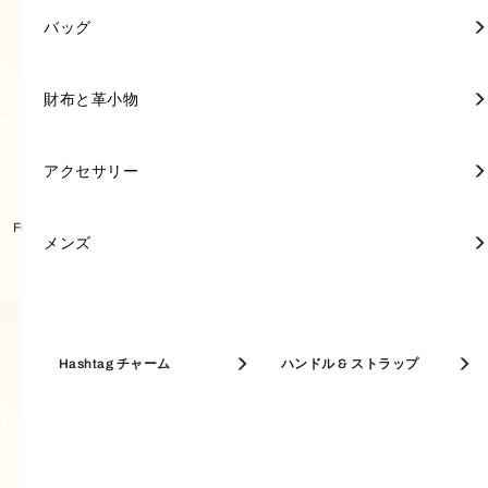
ミニバッグ
ミニ財布
キーリング
FURLA POPPY
トートバッグ
ミニ財布
キーリング
トートバッグ
ポーチ＆ケース
キーリング
アクセサリー
アクセサリー
FURLA 1927
バッグ
バッグ
ミニ財布
スカーフ & マフラー
長財布
キーリング & チャーム
トップハンドル
長財布
ジュエリー＆ウォッチ
FURLA PRIMROSE
ショルダーバッグ
長財布
ジュエリー＆ウォッチ
クロスボディバッグ
ウィメンズ 新着
FURLA GIOVE
財布と革小物
財布と革小物
フルラの新作を見る
セール開催中【30-50% OFF】
FURLA IRIDE
FURLA PRIMROSE
ショルダーバッグ
名刺入れ
サングラス
クロスボディバッグ
名刺入れ
サングラス
A4対応バッグ
FURLA NUVOLA
アクセサリー
アクセサリー
ベストセラー
Furla Ginevra ショルダーバッグ M
Furla Ginevra ショルダーバッグ M
バッグ
ホーボーバッグ
キーケース
バケットバッグ
キーケース
フレグランス
FURLA GOCCIA
メンズ
メンズ
革小物
バケットバッグ
パスケース
ホーボーバッグ
パスケース
FURLA DIVIDE IT
名刺入れ & カードケース
Hashtag チャーム
コインケース
ハンドル & ストラップ
アクセサリー
MAXI BAGS
コインケース
A4対応バッグ
コインケース
FURLA DEBBY
トップハンドル
トートバッグ
メンズ
A4対応バッグ
FURLA CAMELIA