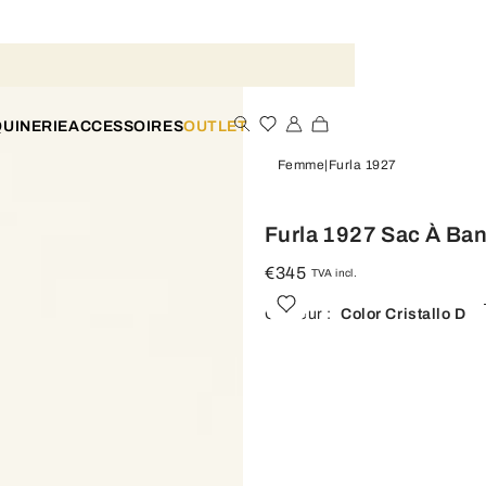
UINERIE
ACCESSOIRES
OUTLET
Femme
Furla 1927
Furla 1927 Sac À Ban
€345
TVA incl.
Couleur :
Color Cristallo D