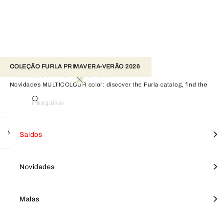
COLEÇÃO FURLA PRIMAVERA-VERÃO 2026 
Novidades - MULTICOLOUR
Novidades MULTICOLOUR color: discover the Furla catalog, find the
perfect product for you, and shop on the official online store.
Pesquisar
Novidades
Ver tudo
Ver tudo
Ver tudo
Ver tudo
Bolsas Mini
Ver tudo
Furla Goccia
SALDOS
Comprar por estilo
Pequenos artigos em pele
Acessórios para senhora
Saldos
MULTICOLOUR
FILTRO
Reiniciar tudo
Products
Malas a tiracolo
Furla Camelia
Furla Hashtag
Bolsas Tote
Furla Tonie
NOVIDADES
Focus on
Comprar por linha
Novidades
Malas de ombro
Pequenos Artigos em Pele
Porta-chaves
Malas de ombro
Furla 1927
MALAS
Malas