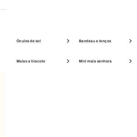
Bolsas e estojos
Óculos de sol
Porta-moedas
Bandeau e lenços
Malas a tiracolo
Mini mala senhora
SALDOS ACESSÓRIOS
SALDOS CARTEIRAS
SUBSCREVER A NEWSLETTER
O seu email
LEGAL
Termos e Condições
ASSISTÊNCIA E SUPORTE
Aviso de Privacidade