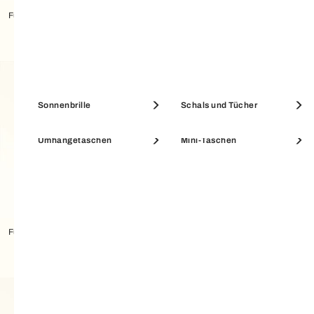
Furla Iride Umhängetasche S
Myfurla Taschenhenkel
Etuis & Beauty Cases
Münzbörsen
Sonnenbrille
Schals und Tücher
Umhängetaschen
Mini-Taschen
SALE ACCESSOIRES
SALE PORTEMONNAIES
Furla Iride Mini-tasche
Myfurla Taschenhenkel