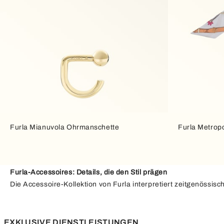
Furla Mianuvola Ohrmanschette
Furla Metrop
Furla-Accessoires: Details, die den Stil prägen
Die Accessoire-Kollektion von Furla interpretiert zeitgenössis
hin zu
Schmuckstücken
werden Accessoires zu Unterscheidung
und Funktionalität
, um jeden Look – vom klassischsten bis zum
erfahren Sie, wie Sie Ihren Stil durch kleine Akzenten voller C
EXKLUSIVE DIENSTLEISTUNGEN