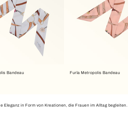
olis Bandeau
Furla Metropolis Bandeau
che Eleganz in Form von Kreationen, die Frauen im Alltag begleiten
smerkmalen, die Persönlichkeit und Geschmack unterstreichen. D
 modernsten – harmonisch zu vervollständigen. Entdecken Sie viels
harakter und Raffinesse neu erfinden können – u.a. mithilfe von exk