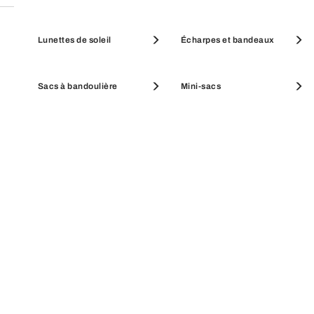
Pochettes et trousses
Lunettes de soleil
Porte-monnaie
Écharpes et bandeaux
Sacs à bandoulière
Mini-sacs