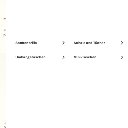
Furla Camelia Zip-around-
Furla Camelia Zip-around-
portemonnaie XL
portemonnaie L
Etuis & Beauty Cases
Münzbörsen
Sonnenbrille
Schals und Tücher
Umhängetaschen
Mini-Taschen
SALE ACCESSOIRES
SALE PORTEMONNAIES
Furla Camelia Klassisches
Furla 1927 Klassisches
Portemonnaie XL
Portemonnaie XL