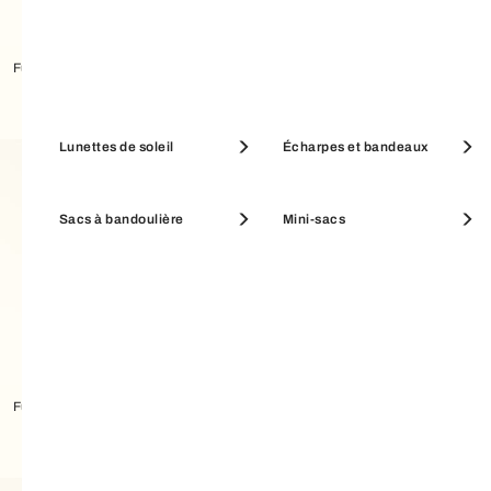
Furla Sfera Soft Mini Sac
Furla Sfera Soft Mini Sac
Pochettes et trousses
Lunettes de soleil
Porte-monnaie
Écharpes et bandeaux
Sacs à bandoulière
Mini-sacs
Furla Sfera Soft Mini Sac
Furla Sfera Soft Mini Sac