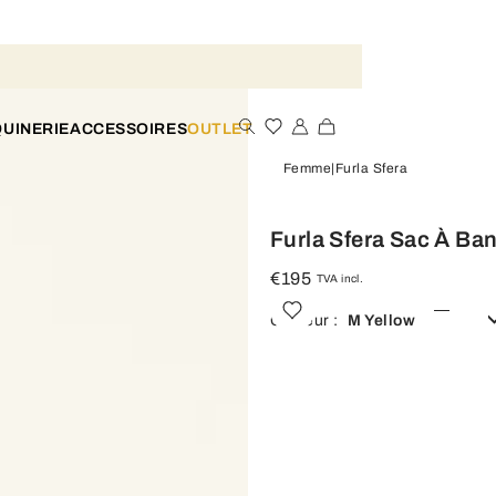
UINERIE
ACCESSOIRES
OUTLET
Femme
Furla Sfera
Furla Sfera Sac À Ban
€195
TVA incl.
Couleur :
M Yellow