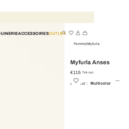
UINERIE
ACCESSOIRES
OUTLET
Femme
Myfurla
Myfurla Anses
€115
TVA incl.
Couleur :
Multicolor