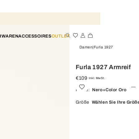
ERWAREN
ACCESSOIRES
OUTLET
Damen
Furla 1927
Furla 1927 Armreif
€109
Inkl. MwSt.
Farbe:
Nero+color Oro
Größe
Wählen Sie Ihre Größ