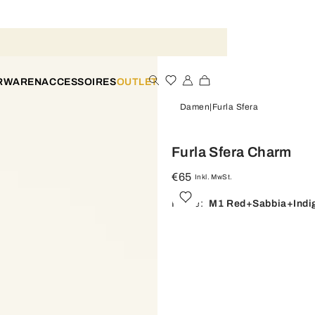
ERWAREN
ACCESSOIRES
OUTLET
Damen
Furla Sfera
Furla Sfera Charm
€65
Inkl. MwSt.
Farbe:
M1 Red+sabbia+indi