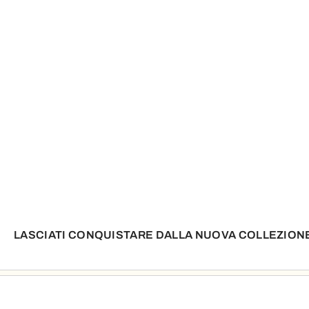
LASCIATI CONQUISTARE DALLA NUOVA COLLEZION
Design iconici.
Vedi Tutto