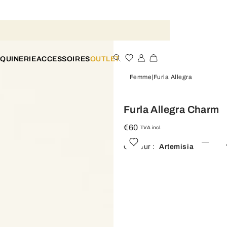
QUINERIE
ACCESSOIRES
OUTLET
Femme
Furla Allegra
Furla Allegra Charm
€60
TVA incl.
Couleur :
Artemisia