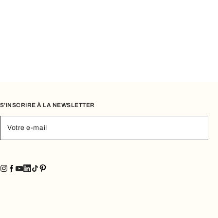
âce à des modèles qui interprètent l’esprit contemporain
un style unique.
S’INSCRIRE À LA NEWSLETTER
Votre e-mail