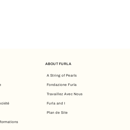
 une invitation à découvrir chaque jour de nouvelles opportunités gr
dernes, chaque sac est pensé pour accompagner le quotidien avec 
ABOUT FURLA
A String of Pearls
e
Fondazione Furla
Travaillez Avec Nous
ociété
Furla and I
Plan de Site
nformations