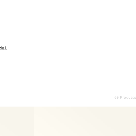
ial.
69 Products