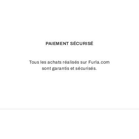
jusqu’aux indémodables
sacs à bandoulière
, l’outlet Furla propose
oire quotidien pour le bureau ou d’un détail raffiné pour le temps li
PAIEMENT SÉCURISÉ
ves des créations Furla. Ainsi, on trouve parmi les propositions out
Tous les achats réalisés sur Furla.com
sont garantis et sécurisés.
univers d’
offres pour sacs femme
, où la qualité rencontre les pri
nouveler sa garde-robe avec des
sacs de marque en promotion
qui 
s femmes : porter un accessoire de marque qui a de la personnalité, 
de
sacs pour femme en promotion
qui savent conjuguer esthétique, c