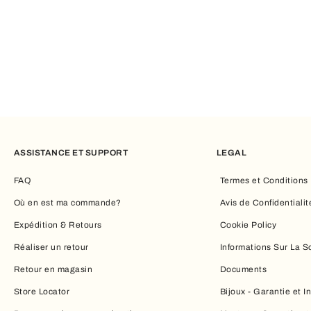
Une invitation à explorer
L’outlet Furla est plus qu’une simple vitrine de produits : c’est
avec élégance. Des détails iconiques aux lignes épurées et mo
ASSISTANCE ET SUPPORT
LEGAL
FAQ
Termes et Conditions
Où en est ma commande?
Avis de Confidentialit
Expédition & Retours
Cookie Policy
Réaliser un retour
Informations Sur La S
Retour en magasin
Documents
Store Locator
Bijoux - Garantie et I