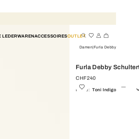
E LEDERWAREN
ACCESSOIRES
OUTLET
Damen
Furla Debby
Furla Debby Schulte
CHF240
Farbe:
Toni Indigo