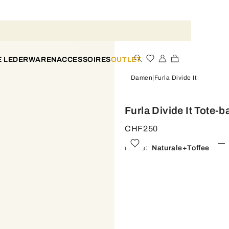
E LEDERWAREN
ACCESSOIRES
OUTLET
Damen
Furla Divide It
Furla Divide It Tote-
CHF250
Farbe:
Naturale+toffee