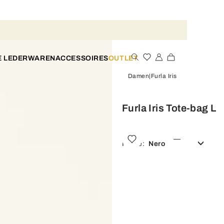
E LEDERWAREN
ACCESSOIRES
OUTLET
Damen
Furla Iris
Furla Iris Tote-bag L
Farbe:
Nero