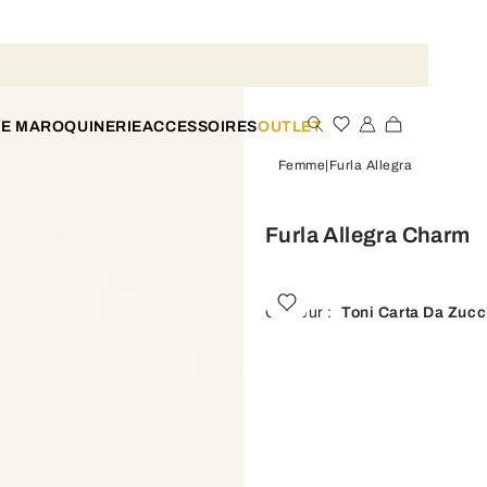
TE MAROQUINERIE
ACCESSOIRES
OUTLET
Femme
Furla Allegra
Furla Allegra Charm
Couleur :
Toni Carta Da Zuc