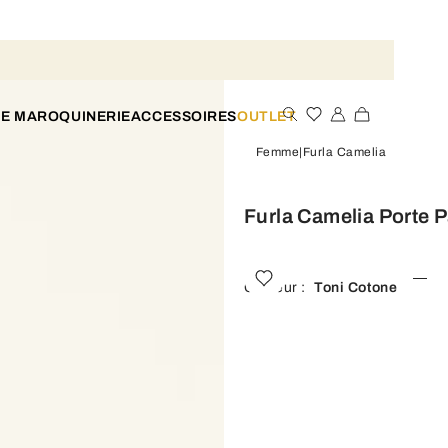
TE MAROQUINERIE
ACCESSOIRES
OUTLET
Femme
Furla Camelia
Furla Camelia Porte 
Couleur :
Toni Cotone