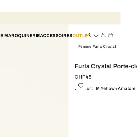
TE MAROQUINERIE
ACCESSOIRES
OUTLET
Femme
Furla Crystal
Furla Crystal Porte-c
CHF45
Couleur :
M Yellow+amatore