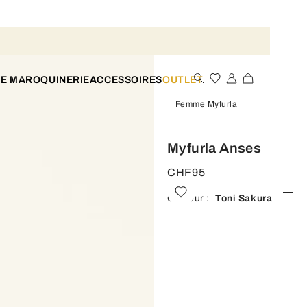
TE MAROQUINERIE
ACCESSOIRES
OUTLET
Femme
Myfurla
Myfurla Anses
CHF95
Couleur :
Toni Sakura