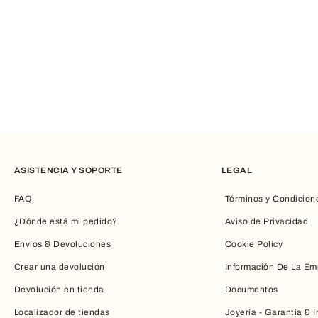
Desde sneakers informales hasta sandalias elegantes, cada mo
Los detalles cuidados y los tonos versátiles hacen que cada pa
Joyas y relojes Furla: elegancia en cada detalle
Pulseras, pendientes, collares y anillos se alternan en la elega
detalles se fusionan en creaciones versátiles, perfectas para 
armonía cromática para completar con estilo cualquier outfit, t
Ideas de regalo para ella: accesorios de encanto atemporal
ASISTENCIA Y SOPORTE
LEGAL
En la sección de
ideas de regalo para ella
, los accesorios Furl
estampados refinados son gestos capaces de transmitir desenv
FAQ
Términos y Condicion
posibilidades de expresión a través de la calidad y la estética
¿Dónde está mi pedido?
Aviso de Privacidad
detalles que completan, realzan y expresan el estilo con natura
Envíos & Devoluciones
Cookie Policy
Crear una devolución
Información De La Em
Devolución en tienda
Documentos
Localizador de tiendas
Joyería - Garantía & 