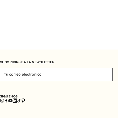
ía, combinando comodidad, practicidad y diseño italiano.
look.
con un toque de luz. Los acabados dorados y los delicados
nea de la marca, combinando un diseño esencial y una
SUSCRIBIRSE A LA NEWSLETTER
ro de colores, un cinturón elegante o un pañuelo con
r la personalidad
de quien la lleva, ofreciendo infinitas
Tu correo electrónico
entan así la
síntesis perfecta entre belleza y funcionalidad
:
SIGUENOS