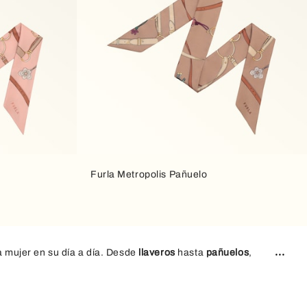
Furla Metropolis Pañuelo
 mujer en su día a día. Desde
llaveros
hasta
pañuelos
,
 gusto. Los accesorios para mujer Furla combinan
diseño,
ersátiles y combinaciones sofisticadas, descubre cómo