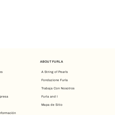
delo está diseñado para acompañar con estilo cada momento del d
r sea un complemento perfecto para completar y realzar cualquier 
nte
línea de joyas y relojes Furla
, diseñada para
iluminar cada look
cualquier ocasión. Cada accesorio refleja la elegancia contemporá
anto para el día a día como para ocasiones especiales.
ABOUT FURLA
a se convierten en protagonistas de momentos especiales. Un llave
oltura, afecto y atención. Cada creación está pensada para
realza
es
A String of Pearls
 que definen el mundo Furla. Los accesorios para mujer Furla repres
Fondazione Furla
lidad.
Trabaja Con Nosotros
presa
Furla and I
Mapa de Sitio
Información