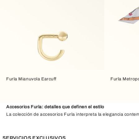
Furla Mianuvola Earcuff
Furla Metrop
Accesorios Furla: detalles que definen el estilo
La colección de accesorios Furla interpreta la elegancia con
pasando por
cinturones
y
joyas
, cada accesorio se convierte e
color y funcionalidad
para completar con armonía cualquier look
reinventar tu estilo con pequeños toques de carácter y eleganc
SERVICIOS EXCLUSIVOS