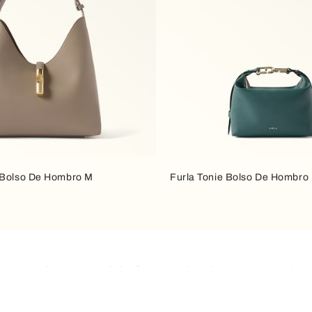
 Bolso De Hombro M
Furla Tonie Bolso De Hombro
atemporal. Su característica forma semicircular, suave y envolvent
e libertad en los años setenta, hoy en día el bolso hobo sigue s
ano hasta los outfits más sofisticados.