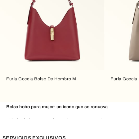
Furla Goccia Bolso De Hombro M
Furla Goccia
Bolso hobo para mujer: un icono que se renueva
El
bolso hobo para mujer
Furla es un accesorio con un encanto 
desean combinar comodidad y elegancia. Nacido como símbolo d
facilidad a los looks más diversos, desde el estilo casual cotidi
SERVICIOS EXCLUSIVOS