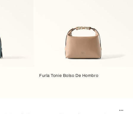
Furla Tonie Bolso De Hombro
e, la hace fácilmente reconocible y perfecta para quienes
iendo un modelo siempre actual, capaz de adaptarse con