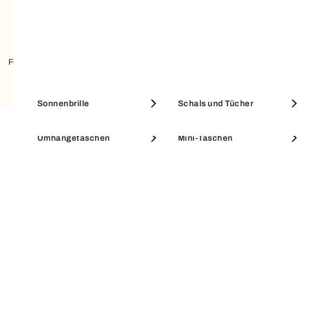
Furla Nuvola Mini-tasche
Etuis & Beauty Cases
Münzbörsen
Sonnenbrille
Schals und Tücher
Umhängetaschen
Mini-Taschen
EXKLUSIVE DIENSTLEISTUNGEN
SALE ACCESSOIRES
SALE PORTEMONNAIES
SICHERE ZAHLUNG
Alle Käufe über Furla.com sind sicher und die
gekaufte Ware unterliegt unserer Garantie.