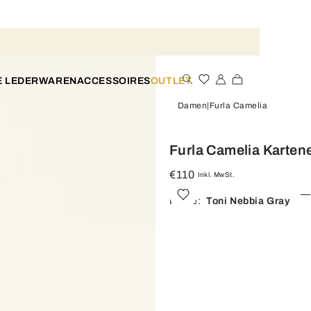
E LEDERWAREN
ACCESSOIRES
OUTLET
Damen
Furla Camelia
Furla Camelia Karten
€110
Inkl. MwSt.
Farbe:
Toni Nebbia Gray