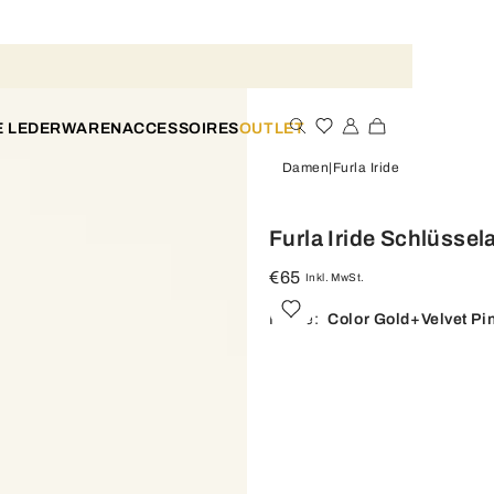
E LEDERWAREN
ACCESSOIRES
OUTLET
Damen
Furla Iride
Furla Iride Schlüsse
€65
Inkl. MwSt.
Farbe:
Color Gold+velvet Pi