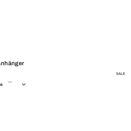
lanhänger
SALE
nk