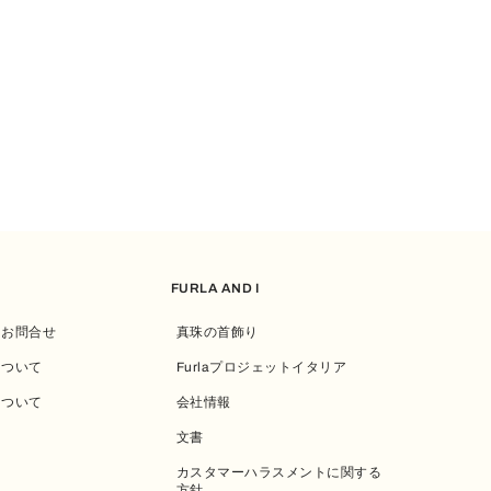
FURLA AND I
・お問合せ
真珠の首飾り
について
Furlaプロジェットイタリア
について
会社情報
文書
カスタマーハラスメントに関する
方針