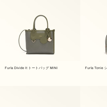
Furla Divide It トートバッグ MINI
Furla Ton