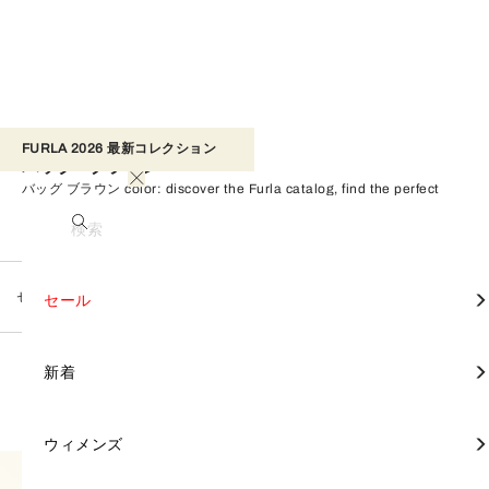
FURLA 2026 最新コレクション​ 
バッグ - ブラウン
バッグ ブラウン color: discover the Furla catalog, find the perfect
product for you, and shop on the official online store.
検索
セール
バッグ
すべて見る
すべて見る
すべて見る
すべて見る
すべて見る
すべて見る
すべて見る
すべて見る
すべて見る
すべて見る
すべて見る
すべて見る
すべて見る
すべて見る
FURLA TONIE
セール
カテゴリー別
財布と革小物
アクセサリー
セール
ブラウン
フィルター
すべてクリア
18 Products
トートバッグ
財布
スカーフ & バンドゥ
FURLA DIVIDE IT
ミニバッグ
財布
スカーフ & バンドゥ
バックパック
財布
モバイルケース＆カバー
バッグ
バッグ
FURLA CAPRICCIO
新着
コレクション別
新着
クロスボディバッグ
ポーチ
ハンドル & ストラップ
FURLA IRIDE
トップハンドル
ポーチ
ハンドル & ストラップ
ビジネスバッグ
名刺入れ＆カードケース
ハンドル & ストラップ
財布と革小物
財布 & 革小物
FURLA PRIMROSE
ウィメンズ
ウィメンズ