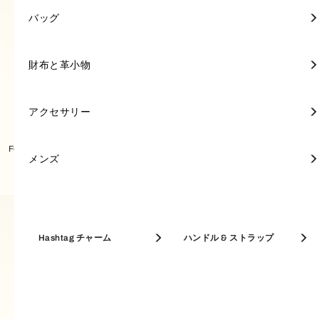
ミニバッグ
ミニ財布
キーリング
FURLA POPPY
トートバッグ
ミニ財布
キーリング
トートバッグ
ポーチ＆ケース
キーリング
アクセサリー
アクセサリー
FURLA 1927
バッグ
バッグ
ミニ財布
スカーフ & マフラー
長財布
キーリング & チャーム
トップハンドル
長財布
ジュエリー＆ウォッチ
FURLA PRIMROSE
ショルダーバッグ
長財布
ジュエリー＆ウォッチ
クロスボディバッグ
ウィメンズ 新着
FURLA GIOVE
財布と革小物
財布と革小物
フルラの新作を見る
セール開催中【30-50% OFF】
FURLA IRIDE
FURLA PRIMROSE
ショルダーバッグ
名刺入れ
サングラス
クロスボディバッグ
名刺入れ
サングラス
A4対応バッグ
FURLA NUVOLA
アクセサリー
アクセサリー
ベストセラー
Furla Primrose トートバッグ MINI
Furla Primrose トートバッグ M
バッグ
ホーボーバッグ
キーケース
バケットバッグ
キーケース
フレグランス
FURLA GOCCIA
メンズ
メンズ
革小物
バケットバッグ
パスケース
ホーボーバッグ
パスケース
FURLA DIVIDE IT
名刺入れ & カードケース
Hashtag チャーム
コインケース
ハンドル & ストラップ
アクセサリー
MAXI BAGS
コインケース
A4対応バッグ
コインケース
FURLA DEBBY
トップハンドル
トートバッグ
メンズ
A4対応バッグ
FURLA CAMELIA