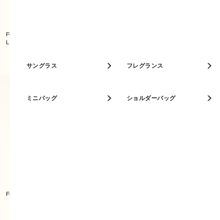
ベストセラー
Furla Sfera Soft ショルダーバッグ
L
Furla Tonie ショルダーバッグ
人気カラー
キーケース
サングラス
パスケース
フレグランス
ミニバッグ
ショルダーバッグ
Furla Divide It トートバッグ MINI
Furla Divide It トートバッグ S