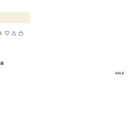
T
la
SALE