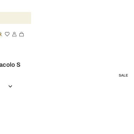
T
racolo S
SALE