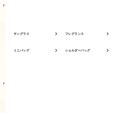
Furla Debby ショルダーバッグ
Furla Debby トートバッグ L
ベストセラー
人気カラー
キーケース
サングラス
パスケース
フレグランス
ミニバッグ
ショルダーバッグ
Furla Debby トートバッグ L
Furla Divide It トートバッグ MINI