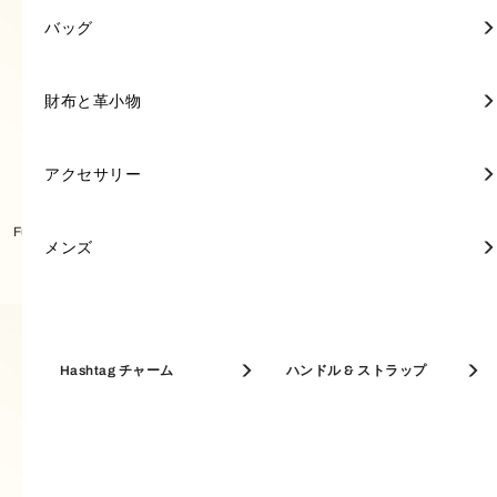
ミニバッグ
ミニ財布
キーリング
FURLA POPPY
トートバッグ
ミニ財布
キーリング
トートバッグ
ポーチ＆ケース
キーリング
アクセサリー
アクセサリー
FURLA 1927
バッグ
バッグ
ミニ財布
スカーフ & マフラー
長財布
キーリング & チャーム
トップハンドル
長財布
ジュエリー＆ウォッチ
FURLA PRIMROSE
ショルダーバッグ
長財布
ジュエリー＆ウォッチ
クロスボディバッグ
ウィメンズ 新着
FURLA GIOVE
財布と革小物
財布と革小物
フルラの新作を見る
セール開催中【30-50% OFF】
FURLA IRIDE
FURLA PRIMROSE
ショルダーバッグ
名刺入れ
サングラス
クロスボディバッグ
名刺入れ
サングラス
A4対応バッグ
FURLA NUVOLA
アクセサリー
アクセサリー
ベストセラー
Furla Primrose トートバッグ MINI
Furla Primrose トートバッグ M
バッグ
ホーボーバッグ
キーケース
バケットバッグ
キーケース
フレグランス
FURLA GOCCIA
メンズ
メンズ
革小物
バケットバッグ
パスケース
ホーボーバッグ
パスケース
FURLA DIVIDE IT
名刺入れ & カードケース
Hashtag チャーム
コインケース
ハンドル & ストラップ
アクセサリー
MAXI BAGS
コインケース
A4対応バッグ
コインケース
FURLA DEBBY
トップハンドル
トートバッグ
メンズ
A4対応バッグ
FURLA CAMELIA