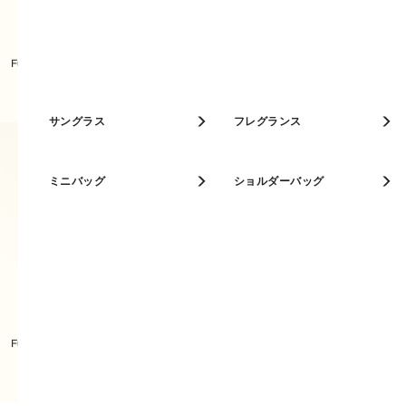
ベストセラー
Furla Primrose トートバッグ MINI
Furla Primrose トートバッグ M
人気カラー
キーケース
サングラス
パスケース
フレグランス
ミニバッグ
ショルダーバッグ
Furla Tonie ショルダーバッグ