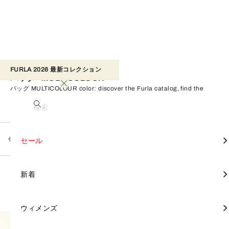
FURLA 2026 最新コレクション​ 
バッグ - MULTICOLOUR
バッグ MULTICOLOUR color: discover the Furla catalog, find the
perfect product for you, and shop on the official online store.
検索
セール
バッグ
すべて見る
すべて見る
すべて見る
すべて見る
すべて見る
すべて見る
すべて見る
すべて見る
すべて見る
すべて見る
すべて見る
すべて見る
すべて見る
すべて見る
FURLA TONIE
セール
カテゴリー別
財布と革小物
アクセサリー
セール
MULTICOLOUR
フィルター
すべてクリア
5 Products
トートバッグ
財布
スカーフ & バンドゥ
FURLA DIVIDE IT
ミニバッグ
財布
スカーフ & バンドゥ
バックパック
財布
モバイルケース＆カバー
バッグ
バッグ
FURLA CAPRICCIO
新着
コレクション別
新着
クロスボディバッグ
ポーチ
ハンドル & ストラップ
FURLA IRIDE
トップハンドル
ポーチ
ハンドル & ストラップ
ビジネスバッグ
名刺入れ＆カードケース
ハンドル & ストラップ
財布と革小物
財布 & 革小物
FURLA PRIMROSE
ウィメンズ
ウィメンズ